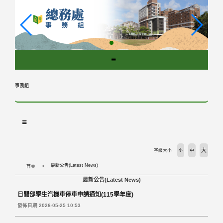
跳
到
主
要
內
容
區
塊
事務組
大
字級大小
小
中
最新公告(Latest News)
首頁
最新公告(Latest News)
日間部學生汽機車停車申請通知(115學年度)
發佈日期 2026-05-25 10:53