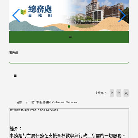
跳
到
主
要
內
容
區
塊
事務組
大
字級大小
小
中
簡介與服務項目 Profile and Services
首頁
簡介與服務項目 Profile and Services
簡介：
事務組的主要任務在支援全校教學與行政上所需的一切服務。