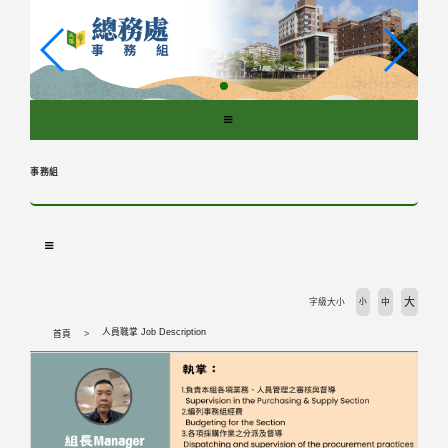
跳
到
主
要
內
容
區
塊
事務組
大
字級大小
小
中
人員職掌 Job Description
首頁